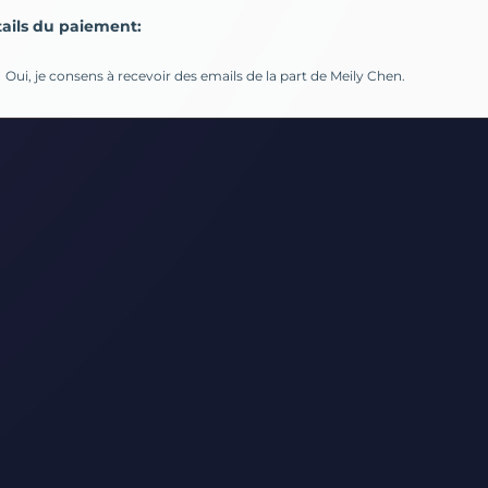
ails du paiement:
Oui, je consens à recevoir des emails de la part de Meily Chen.