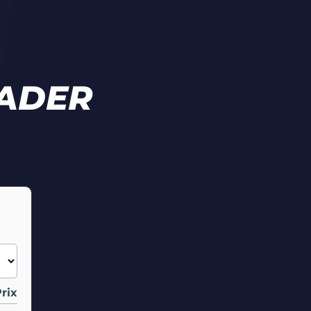
EADER
rix