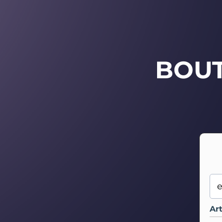
BOU
Art