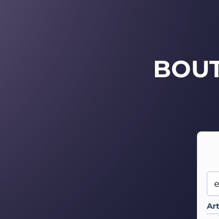
BOU
Art