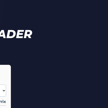
EADER
rix