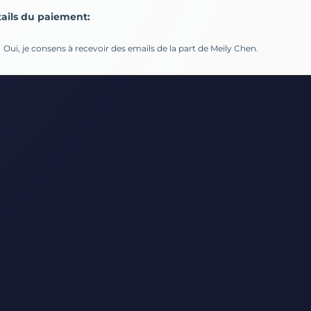
ails du paiement:
Oui, je consens à recevoir des emails de la part de Meily Chen.