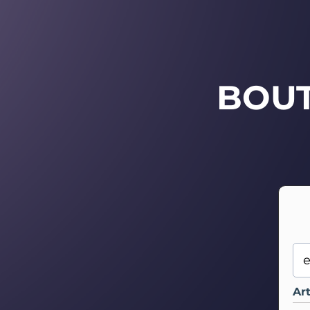
BOU
Art