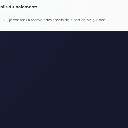
ails du paiement:
Oui, je consens à recevoir des emails de la part de Meily Chen.