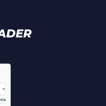
EADER
rix