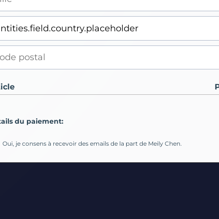
icle
P
ails du paiement:
Oui, je consens à recevoir des emails de la part de Meily Chen.