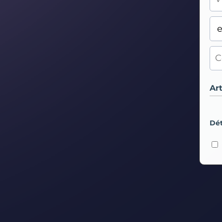
Art
Dét