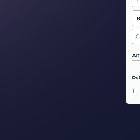
Art
Dét