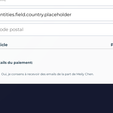
icle
P
ails du paiement:
Oui, je consens à recevoir des emails de la part de Meily Chen.