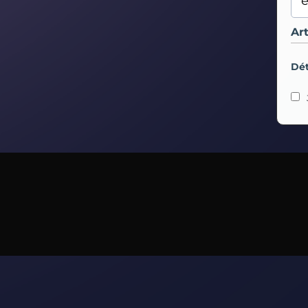
Art
Dét