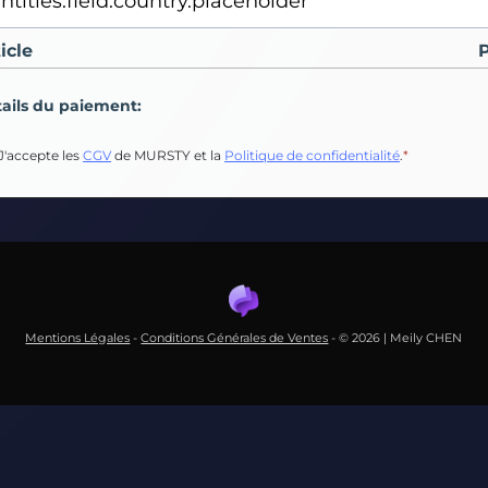
icle
P
ails du paiement:
J'accepte les
CGV
de MURSTY et la
Politique de confidentialité
.
*
Mentions Légales
-
Conditions Générales de Ventes
- © 2026 | Meily CHEN