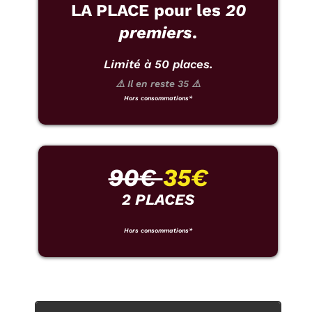
LA PLACE pour les
20
premiers
.
Limité à 50 places.
⚠️ Il en reste 35 ⚠️
Hors consommations*
90€
35€
2 PLACES
Hors consommations*