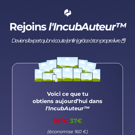
Rejoins
l'IncubAuteur
™
Deviens l’expert qu’on écoute (enfin) grâce à ton propre livre 📕
Voici ce que tu
obtiens aujourd’hui dans
l'IncubAuteur™
197€
37€
(économise 160 €)