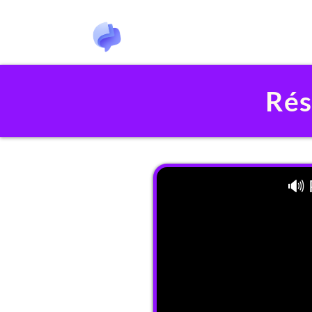
Rés
🔊 