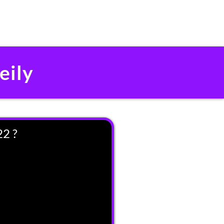
eily
22 ?