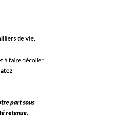
lliers de vie
,
 à faire décoller
datez
tre part sous
té retenue.