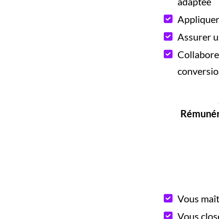
adaptée
Appliquer 
Assurer un
Collabore
conversi
Rémunéra
Vous maît
Vous clos