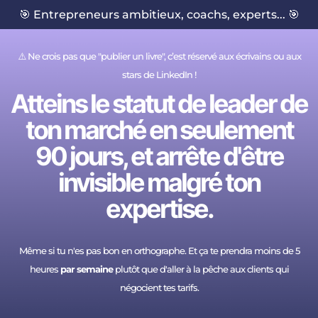
🎯 Entrepreneurs ambitieux, coachs, experts... 🎯
⚠️ Ne crois pas que "publier un livre", c’est réservé aux écrivains ou aux
stars de LinkedIn !
Atteins
le statut de leader de
ton marché en seulement
90 jours
, et arrête d'être
invisible malgré ton
expertise.
Même si tu n'es pas bon en orthographe. Et ça te prendra moins de 5
heures
par semaine
plutôt que d'aller à la pêche aux clients qui
négocient tes tarifs.