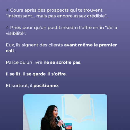
⭐️
Cours après des prospects qui te trouvent
“intéressant… mais pas encore assez crédible”,
⭐️
Pries pour qu’un post LinkedIn t’offre enfin “de la
visibilité”.
Eux, ils signent des clients
avant même le premier
call
.
Parce qu’un livre
ne se scrolle pas
.
Il
se lit
. Il
se garde
. Il
s’offre
.
Et surtout, il
positionne
.