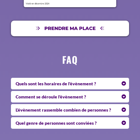
PRENDRE MA PLACE
FAQ
Quels sont les horaires de l'évènement ?
Il se déroule à partir de
14h30 jusqu'à 18h
environ.
Comment se déroule l'évènement ?
Dès ton arrivée, tu seras accueilli dans une ambiance
L'évènement rassemble combien de personnes ?
conviviale et chaleureuse.
Notre évènement rassemble
50 personnes
maximum.
Quel genre de personnes sont conviées ?
Tu pourras échanger directement avec l’équipe pour
En participant à la
Porte Ouverte Auteur Leader
, tu
découvrir le programme Auteur Leader
et poser toutes
auras l’occasion d’échanger avec des :
tes questions.